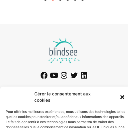
Exposition permanente
Tour produit
Gérer le consentement aux
Exposition temporaire
Principe
cookies
Lieu privé
Utilisateurs
Collectivité publique
Gestionnaire de site
Pour offrir les meilleures expériences, nous utilisons des technologies telles
Support
Société
que les cookies pour stocker et/ou accéder aux informations des appareils.
Service
Actualité
Le fait de consentir à ces technologies nous permettra de traiter des
Tutoriel
Partenaires
données telles que le comportement de navigation ou les ID uniques sur ce